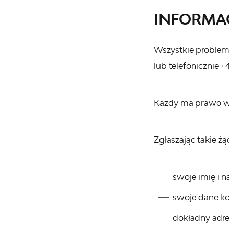
INFORMA
Wszystkie problemy
lub telefonicznie
+
Każdy ma prawo wys
Zgłaszając takie żą
swoje imię i n
swoje dane ko
dokładny adres