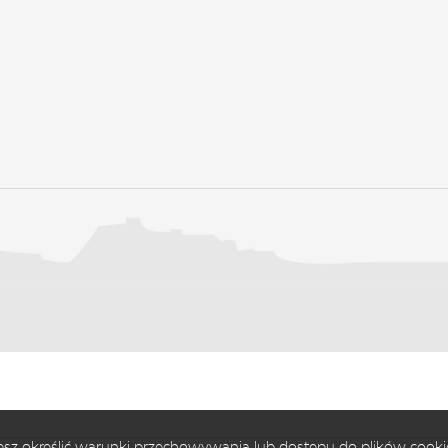
ożesz określić warunki przechowywania lub dostępu do plików cooki