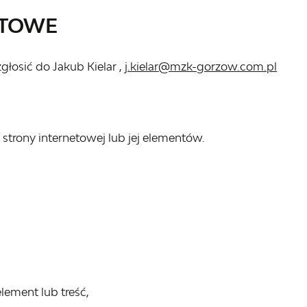
KTOWE
zgłosić do
Jakub Kielar
,
j.kielar@mzk-gorzow.com.pl
trony internetowej lub jej elementów.
lement lub treść,