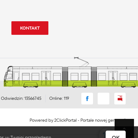
KONTAKT
Odwiedzin: 13566745
Online: 119
Powered by
2ClickPortal
- Portale nowej generacji
OK
es w Twojej przeglądarce.