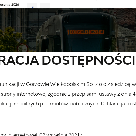
ierpnia 2026
ie
27°C
ŁAD JAZDY
AKTUALNOŚCI
KOMUNIKATY
NASZA OFERT
acja dostępności
RACJA DOSTĘPNOŚCI
munikacji w Gorzowie Wielkopolskim Sp. z o.o z siedzibą
j
strony internetowej
zgodnie z przepisami ustawy z dnia 4 
likacji mobilnych podmiotów publicznych. Deklaracja dos
ony internetowej:
02 września 2021 r.