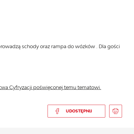
 prowadzą schody oraz rampa do wózków . Dla gości
stwa Cyfryzacji poświęconej temu tematowi.
UDOSTĘPNIJ