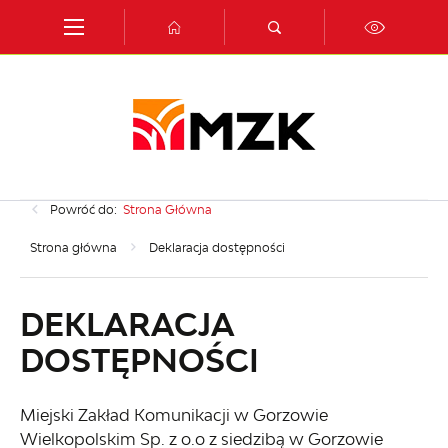
Przejdź do menu.
Przejdź do wyszukiwarki.
Przejdź do treści.
Przejdź do ustawień wielkości czcionki.
Włącz wersję kontrastową strony.
Powróć do:
Strona Główna
Strona główna
Deklaracja dostępności
DEKLARACJA
DOSTĘPNOŚCI
Miejski Zakład Komunikacji w Gorzowie
Wielkopolskim Sp. z o.o z siedzibą w Gorzowie