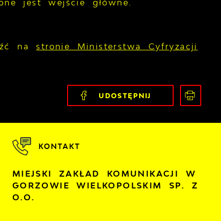
ne jest wejście główne.
leźć na
stronie Ministerstwa Cyfryzacji
UDOSTĘPNIJ
KONTAKT
MIEJSKI ZAKŁAD KOMUNIKACJI W
GORZOWIE WIELKOPOLSKIM SP. Z
O.O.