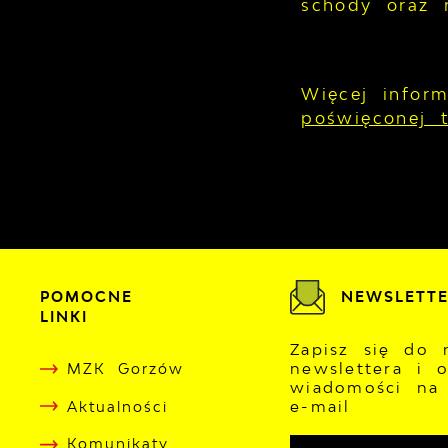
schody oraz 
Więcej infor
poświęconej 
POMOCNE
NEWSLETT
LINKI
Zapisz się do 
newslettera i 
MZK Gorzów
wiadomości na
e-mail
Aktualności
Komunikaty