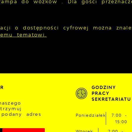
rampa do wózków . Dla gości przeznaczo
macji o dostępności cyfrowej można zna
temu tematowi.
ER
GODZINY
PRACY
SEKRETARIATU
naszego
otrzymuj
 podany adres
Poniedziałek
7:00 -
15:00
Wtorek
7:00 -