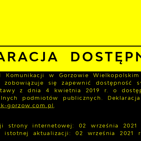
06 sierpnia 2026
no
24°C
ALNOŚCI
KOMUNIKATY
NASZA OFERTA
INFO
eklaracja dostępności
ARACJA DOSTĘP
ad Komunikacji w Gorzowie Wielkopolski
m
zobowiązuje się zapewnić dostępność 
stawy z dnia 4 kwietnia 2019 r. o dostęp
ilnych podmiotów publicznych. Deklaracj
zk-gorzow.com.pl
.
ji strony internetowej:
02 września 2021 
 istotnej aktualizacji:
02 września 2021 r