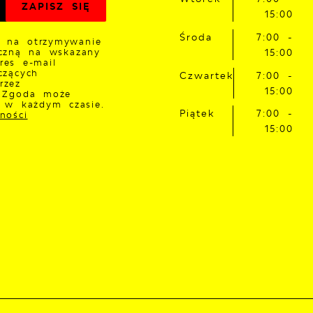
15:00
Środa
7:00 -
 na otrzymywanie
iczną na wskazany
15:00
res e-mail
czących
Czwartek
7:00 -
rzez
15:00
. Zgoda może
a w każdym czasie.
Piątek
7:00 -
ności
15:00