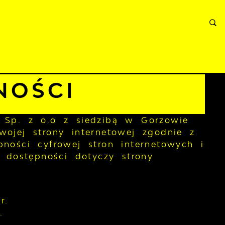
RMACJE
WNIOSKI I REKLAMACJE
KONTAKT
NOŚCI
m Sp. z o.o z siedzibą w Gorzowie
swojej
strony internetowej
zgodnie z
ności cyfrowej stron internetowych i
a dostępności dotyczy strony
r.
.