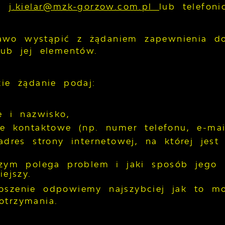
,
j.kielar@mzk-gorzow.com.pl
lub telefon
wo wystąpić z żądaniem zapewnienia dos
lub jej elementów.
kie żądanie podaj:
ę i nazwisko,
e kontaktowe (np. numer telefonu, e-mail
adres strony internetowej, na której jes
zym polega problem i jaki sposób jego r
ejszy.
oszenie odpowiemy najszybciej jak to mo
otrzymania.