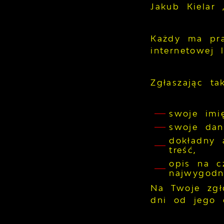
Jakub Kielar
Każdy ma pra
internetowej 
Zgłaszając ta
swoje imi
swoje dan
dokładny 
treść,
opis na c
najwygodni
Na Twoje zgł
dni od jego 