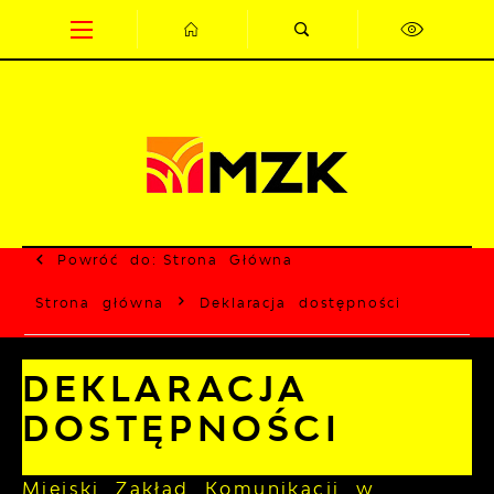
Przejdź do menu.
Przejdź do wyszukiwarki.
Przejdź do treści.
Przejdź do ustawień wielkości czcionki.
Wyłącz wersję kontrastową strony.
Powróć do:
Strona Główna
Strona główna
Deklaracja dostępności
DEKLARACJA
DOSTĘPNOŚCI
Miejski Zakład Komunikacji w