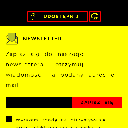
UDOSTĘPNIJ
NEWSLETTER
Zapisz się do naszego
newslettera i otrzymuj
wiadomości na podany adres e-
mail
Wyrażam zgodę na otrzymywanie
drogą elektroniczną na wskazany