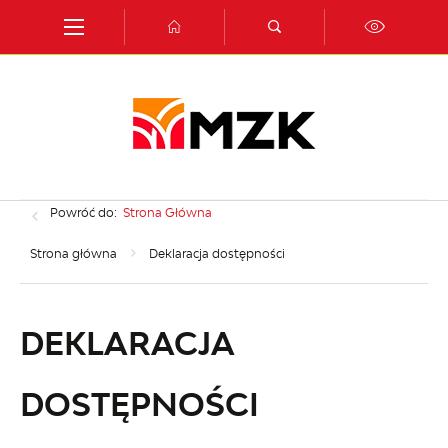
Przejdź do menu.
Przejdź do wyszukiwarki.
Przejdź do treści.
Przejdź do ustawień wielkości czcionki.
Włącz wersję kontrastową strony.
Powróć do:
Strona Główna
Strona główna
Deklaracja dostępności
DEKLARACJA
DOSTĘPNOŚCI