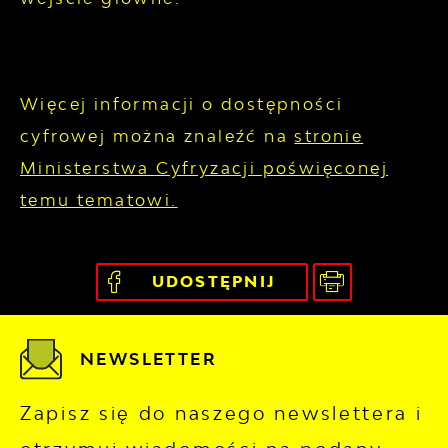
Więcej informacji o dostępności
cyfrowej można znaleźć na
stronie
Ministerstwa Cyfryzacji poświęconej
temu tematowi.
UDOSTĘPNIJ
NEWSLETTER
Zapisz się do naszego newslettera i