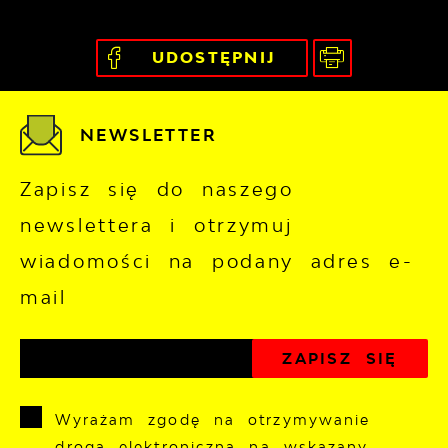
UDOSTĘPNIJ
NEWSLETTER
Zapisz się do naszego
newslettera i otrzymuj
wiadomości na podany adres e-
mail
Wyrażam zgodę na otrzymywanie
drogą elektroniczną na wskazany