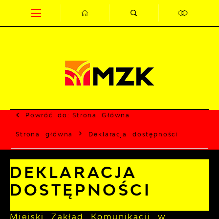
Przejdź do menu.
Przejdź do wyszukiwarki.
Przejdź do treści.
Przejdź do ustawień wielkości czcionki.
Wyłącz wersję kontrastową strony.
Powróć do:
Strona Główna
Strona główna
Deklaracja dostępności
DEKLARACJA
DOSTĘPNOŚCI
Miejski Zakład Komunikacji w