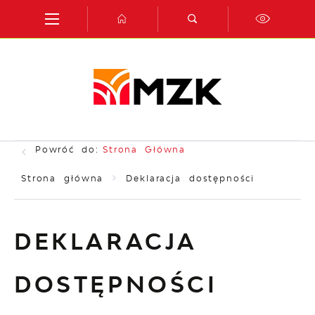
Przejdź do menu.
Przejdź do wyszukiwarki.
Przejdź do treści.
Przejdź do ustawień wielkości czcionki.
Włącz wersję kontrastową strony.
Powróć do:
Strona Główna
Strona główna
Deklaracja dostępności
DEKLARACJA
DOSTĘPNOŚCI