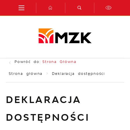
Przejdź do menu.
Przejdź do wyszukiwarki.
Przejdź do treści.
Przejdź do ustawień wielkości czcionki.
Włącz wersję kontrastową strony.
Powróć do:
Strona Główna
Strona główna
Deklaracja dostępności
DEKLARACJA
DOSTĘPNOŚCI