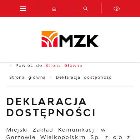
Przejdź do menu.
Przejdź do wyszukiwarki.
Przejdź do treści.
Przejdź do ustawień wielkości czcionki.
Włącz wersję kontrastową strony.
Powróć do:
Strona Główna
Strona główna
Deklaracja dostępności
DEKLARACJA
DOSTĘPNOŚCI
Miejski Zakład Komunikacji w
Gorzowie Wielkopolskim Sp. z o.o z