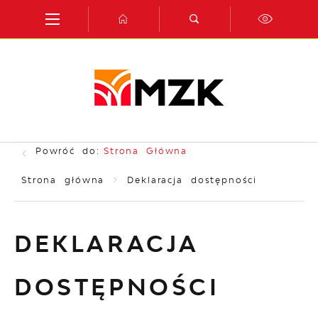
Przejdź do menu.
Przejdź do wyszukiwarki.
Przejdź do treści.
Przejdź do ustawień wielkości czcionki.
Włącz wersję kontrastową strony.
Powróć do:
Strona Główna
Strona główna
Deklaracja dostępności
DEKLARACJA
DOSTĘPNOŚCI