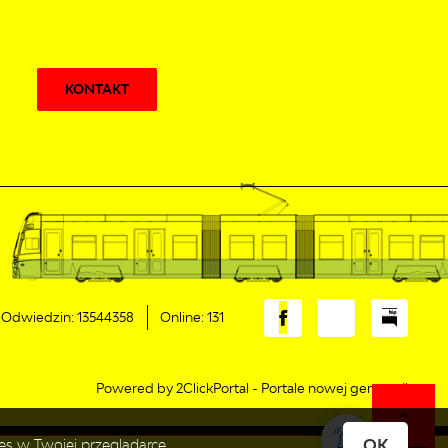
KONTAKT
Odwiedzin: 13544358
Online: 131
Powered by
2ClickPortal
- Portale nowej generacji
OK
es w Twojej przeglądarce.