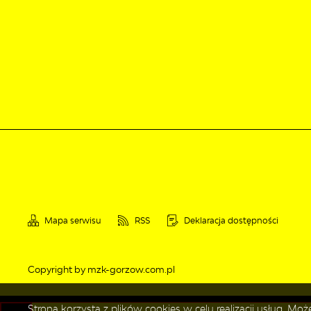
Mapa serwisu
RSS
Deklaracja dostępności
Copyright by mzk-gorzow.com.pl
Strona korzysta z plików cookies w celu realizacji usług. M