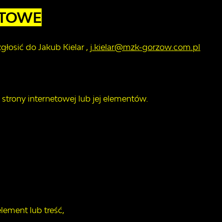
KTOWE
zgłosić do
Jakub Kielar
,
j.kielar@mzk-gorzow.com.pl
trony internetowej lub jej elementów.
lement lub treść,