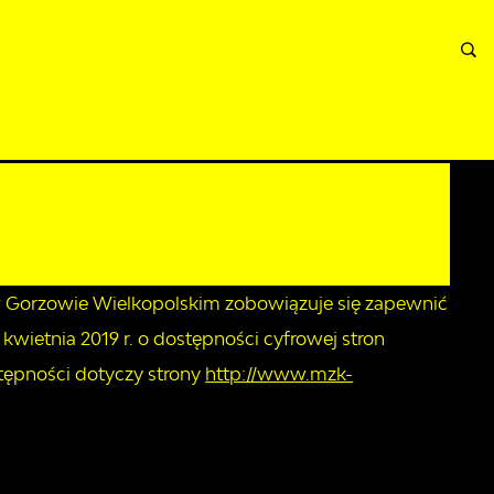
A
INFORMACJE
WNIOSKI I REKLAMACJE
KONTAKT
 w Gorzowie Wielkopolskim
zobowiązuje się zapewnić
kwietnia 2019 r. o dostępności cyfrowej stron
tępności dotyczy strony
http://www.mzk-