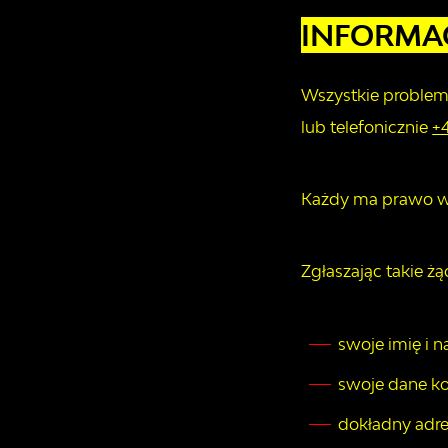
INFORMA
Wszystkie problemy
lub telefonicznie
+
Każdy ma prawo wys
Zgłaszając takie żą
swoje imię i n
swoje dane ko
dokładny adres