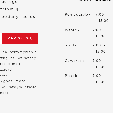
naszego
otrzymuj
Poniedziałek
7:00 -
 podany adres
15:00
Wtorek
7:00 -
15:00
Środa
7:00 -
15:00
 na otrzymywanie
iczną na wskazany
Czwartek
7:00 -
res e-mail
15:00
czących
rzez
Piątek
7:00 -
. Zgoda może
15:00
a w każdym czasie.
ności