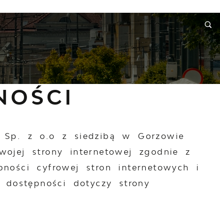
RMACJE
WNIOSKI I REKLAMACJE
KONTAKT
NOŚCI
m Sp. z o.o z siedzibą w Gorzowie
swojej
strony internetowej
zgodnie z
ności cyfrowej stron internetowych i
a dostępności dotyczy strony