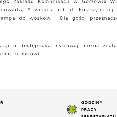
iego Zakładu Komunikacji w Gorzowie Wi
rowadzą 2 wejścia od ul. Kostrzyńskiej
rampa do wózków . Dla gości przeznaczo
macji o dostępności cyfrowej można zna
temu tematowi.
ER
GODZINY
PRACY
SEKRETARIATU