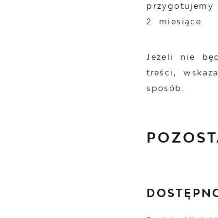
przygotujemy
2 miesiące.
Jeżeli nie b
treści, wska
sposób.
POZOST
DOSTĘPN