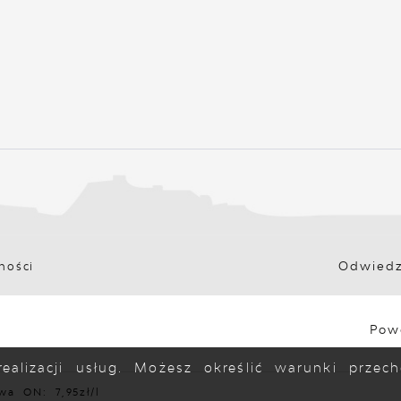
Odwiedz
ności
Pow
ealizacji usług. Możesz określić warunki prze
: 7,95zł/l