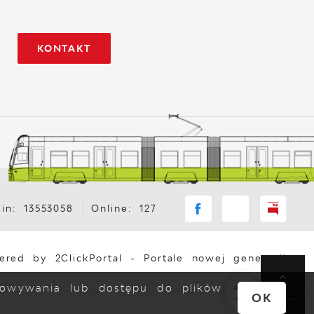
KONTAKT
in: 13553058
Online: 127
ered by
2ClickPortal
- Portale nowej generacji
chowywania lub dostępu do plików
OK
DO