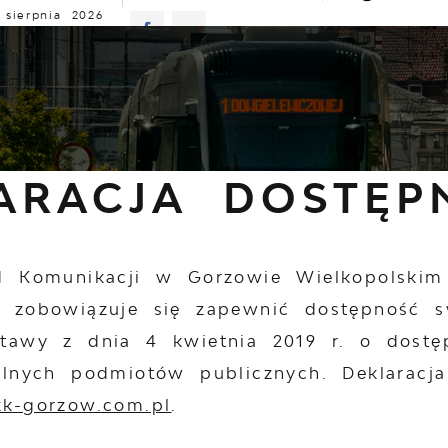
 sierpnia 2026
z
25°C
ALNOŚCI
KOMUNIKATY
NASZA OFERTA
INFO
eklaracja dostępności
ARACJA DOSTĘP
ad Komunikacji w Gorzowie Wielkopolski
m
zobowiązuje się zapewnić dostępność 
stawy z dnia 4 kwietnia 2019 r. o dostęp
ilnych podmiotów publicznych. Deklaracj
zk-gorzow.com.pl
.