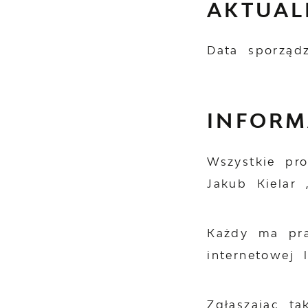
AKTUAL
Data sporządz
INFOR
Wszystkie pr
Jakub Kielar
Każdy ma pra
internetowej 
Zgłaszając ta