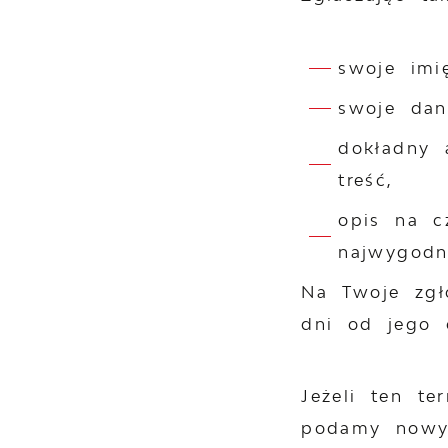
swoje imi
swoje dan
dokładny 
treść,
opis na c
najwygodni
Na Twoje zgł
dni od jego 
Jeżeli ten t
podamy nowy 