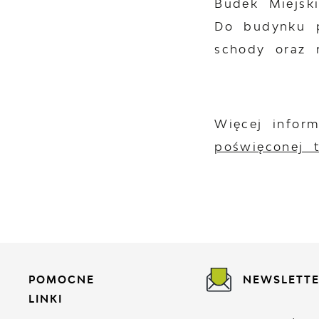
Budek Miejsk
Do budynku p
schody oraz 
Więcej infor
poświęconej 
POMOCNE
NEWSLETT
LINKI