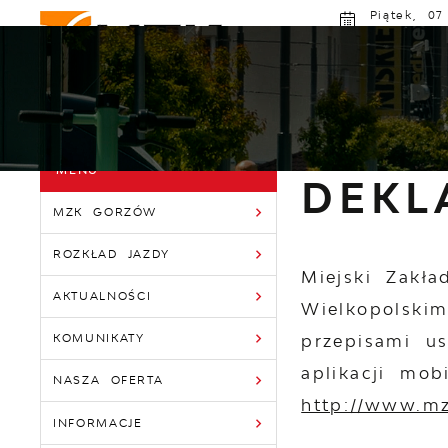
Przejdź do menu.
Przejdź do wyszukiwarki.
Przejdź do treści.
Przejdź do ustawień wielkości czcionki.
Włącz wersję kontrastową strony.
Piątek, 07
Deszc
MZK GORZÓW
ROZKŁAD JAZDY
AKTU
Powróć do:
Strona Główna
Strona główna
D
DEKL
MZK GORZÓW
ROZKŁAD JAZDY
Miejski Zakł
AKTUALNOŚCI
Wielkopolski
przepisami u
KOMUNIKATY
aplikacji mob
NASZA OFERTA
http://www.m
INFORMACJE