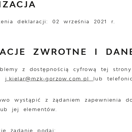
IZACJA
enia deklaracji:
02 września 2021 r.
MACJE ZWROTNE I DAN
oblemy z dostępnością cyfrową tej strony
,
j.kielar@mzk-gorzow.com.pl
lub telefon
wo wystąpić z żądaniem zapewnienia dos
lub jej elementów.
kie żądanie podaj: