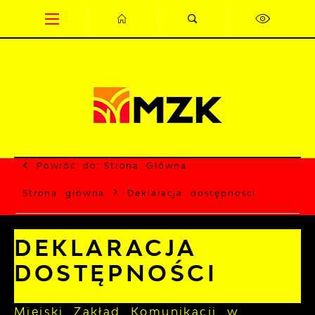
Przejdź do menu.
Przejdź do wyszukiwarki.
Przejdź do treści.
Przejdź do ustawień wielkości czcionki.
Wyłącz wersję kontrastową strony.
Powróć do:
Strona Główna
Strona główna
Deklaracja dostępności
DEKLARACJA
DOSTĘPNOŚCI
Miejski Zakład Komunikacji w