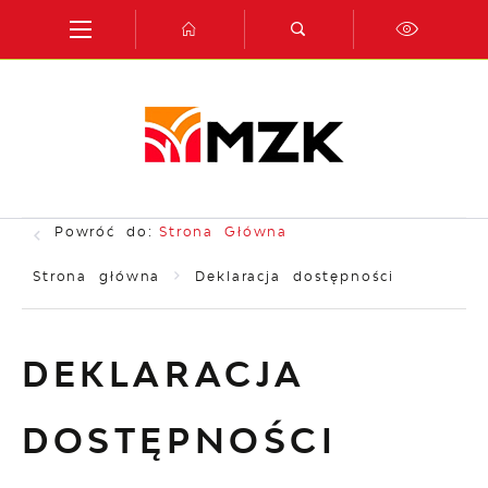
Przejdź do menu.
Przejdź do wyszukiwarki.
Przejdź do treści.
Przejdź do ustawień wielkości czcionki.
Włącz wersję kontrastową strony.
Powróć do:
Strona Główna
Strona główna
Deklaracja dostępności
DEKLARACJA
DOSTĘPNOŚCI