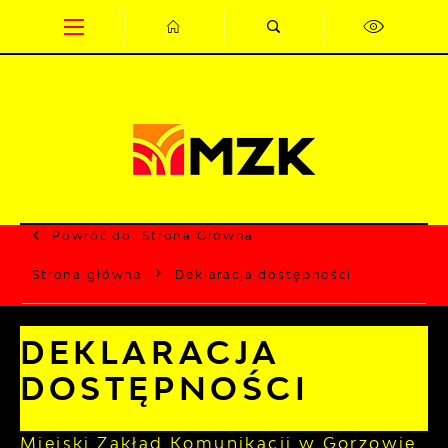
Przejdź do menu.
Przejdź do wyszukiwarki.
Przejdź do treści.
Przejdź do ustawień wielkości czcionki.
Wyłącz wersję kontrastową strony.
Powróć do:
Strona Główna
Strona główna
Deklaracja dostępności
DEKLARACJA
DOSTĘPNOŚCI
Miejski Zakład Komunikacji w Gorzowie