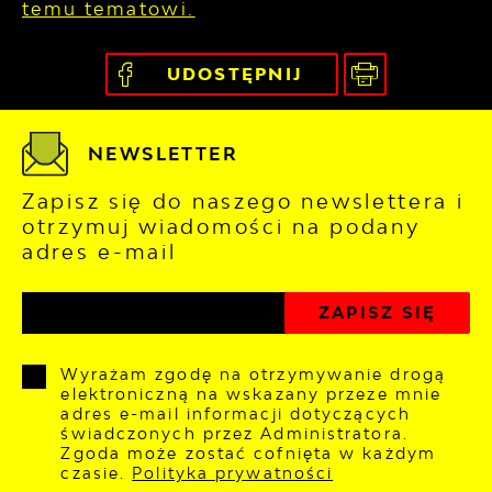
temu tematowi.
UDOSTĘPNIJ
NEWSLETTER
Zapisz się do naszego newslettera i
otrzymuj wiadomości na podany
adres e-mail
Wyrażam zgodę na otrzymywanie drogą
elektroniczną na wskazany przeze mnie
adres e-mail informacji dotyczących
świadczonych przez Administratora.
Zgoda może zostać cofnięta w każdym
czasie.
Polityka prywatności