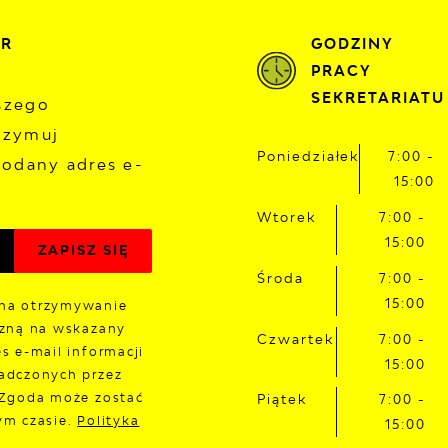
ER
GODZINY
PRACY
SEKRETARIATU
aszego
rzymuj
Poniedziałek
7:00 -
odany adres e-
15:00
Wtorek
7:00 -
15:00
Środa
7:00 -
15:00
na otrzymywanie
czną na wskazany
Czwartek
7:00 -
s e-mail informacji
15:00
adczonych przez
 Zgoda może zostać
Piątek
7:00 -
ym czasie.
Polityka
15:00