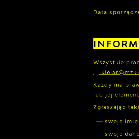
Data sporządze
INFORM
Wszystkie pro
,
j.kielar@mz
Każdy ma praw
lub jej elemen
Zgłaszając tak
swoje imię
swoje dane