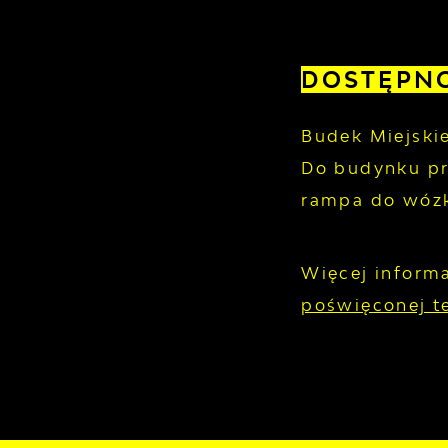
DOSTĘPN
Budek Miejski
Do budynku pr
rampa do wózk
Więcej inform
poświęconej t