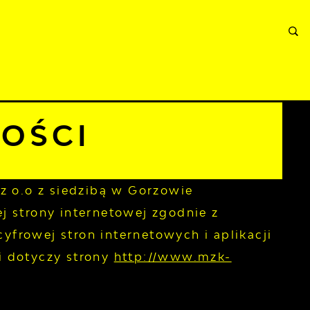
ORMACJE
WNIOSKI I REKLAMACJE
KONTAKT
OŚCI
z o.o z siedzibą w Gorzowie
ej
strony internetowej
zgodnie z
cyfrowej stron internetowych i aplikacji
i dotyczy strony
http://www.mzk-