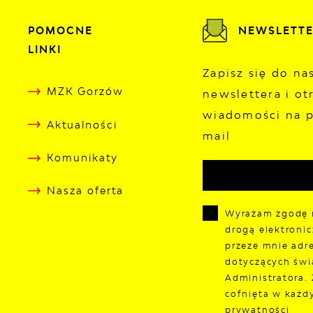
POMOCNE
NEWSLETT
LINKI
Zapisz się do n
MZK Gorzów
newslettera i ot
wiadomości na p
Aktualności
mail
Komunikaty
Nasza oferta
Wyrażam zgodę 
drogą elektroni
przeze mnie adre
dotyczących świ
Administratora.
cofnięta w każd
prywatności