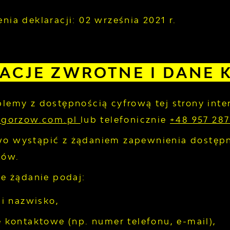
nia deklaracji:
02 września 2021 r.
ACJE ZWROTNE I DANE
blemy z dostępnością cyfrową tej strony int
k-gorzow.com.pl
lub telefonicznie
+48 957 287
o wystąpić z żądaniem zapewnienia dostępno
tów.
ie żądanie podaj:
 i nazwisko,
 kontaktowe (np. numer telefonu, e-mail),