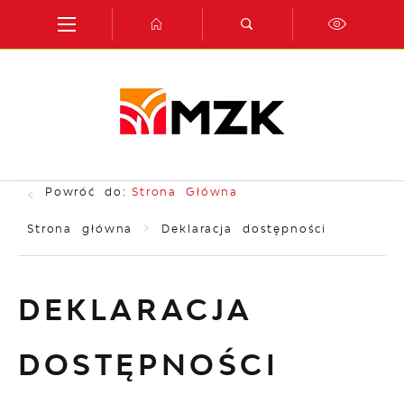
Przejdź do menu.
Przejdź do wyszukiwarki.
Przejdź do treści.
Przejdź do ustawień wielkości czcionki.
Włącz wersję kontrastową strony.
Powróć do:
Strona Główna
Strona główna
Deklaracja dostępności
DEKLARACJA
DOSTĘPNOŚCI