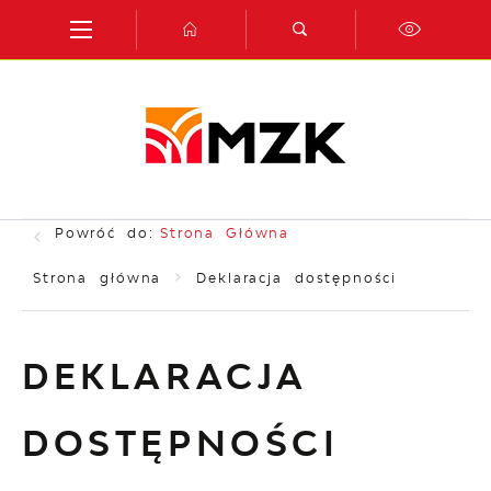
Przejdź do menu.
Przejdź do wyszukiwarki.
Przejdź do treści.
Przejdź do ustawień wielkości czcionki.
Włącz wersję kontrastową strony.
Powróć do:
Strona Główna
Strona główna
Deklaracja dostępności
DEKLARACJA
DOSTĘPNOŚCI