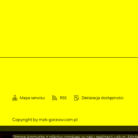
Mapa serwisu
RSS
Deklaracja dostępności
Copyright by mzk-gorzow.com.pl
Strona korzysta z plików cookies w celu realizacji usług. M