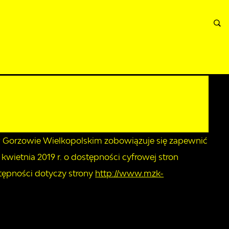
A
INFORMACJE
WNIOSKI I REKLAMACJE
KONTAKT
 w Gorzowie Wielkopolskim
zobowiązuje się zapewnić
kwietnia 2019 r. o dostępności cyfrowej stron
tępności dotyczy strony
http://www.mzk-