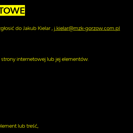
KTOWE
zgłosić do
Jakub Kielar
,
j.kielar@mzk-gorzow.com.pl
trony internetowej lub jej elementów.
lement lub treść,