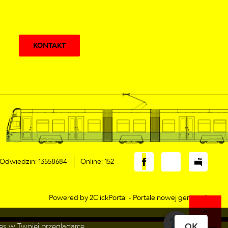
KONTAKT
Odwiedzin: 13558684
Online: 152
Powered by
2ClickPortal
- Portale nowej generacji
OK
es w Twojej przeglądarce.