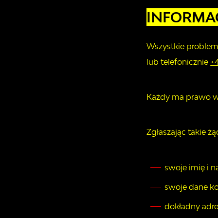
INFORMA
Wszystkie problemy
lub telefonicznie
+
Każdy ma prawo wys
Zgłaszając takie żą
swoje imię i n
swoje dane ko
dokładny adres