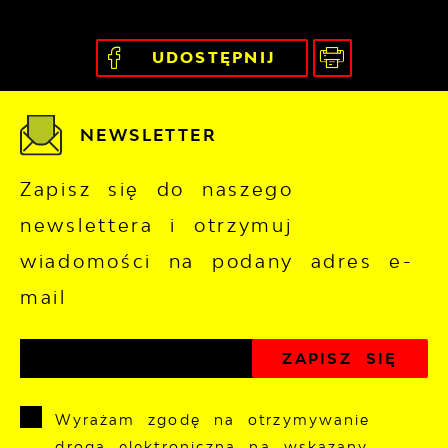
UDOSTĘPNIJ
NEWSLETTER
Zapisz się do naszego
newslettera i otrzymuj
wiadomości na podany adres e-
mail
Wyrażam zgodę na otrzymywanie
drogą elektroniczną na wskazany