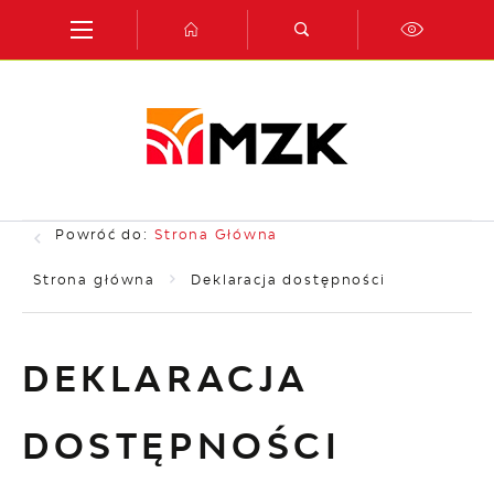
Przejdź do menu.
Przejdź do wyszukiwarki.
Przejdź do treści.
Przejdź do ustawień wielkości czcionki.
Włącz wersję kontrastową strony.
Powróć do:
Strona Główna
Strona główna
Deklaracja dostępności
DEKLARACJA
DOSTĘPNOŚCI