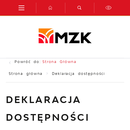
Przejdź do menu.
Przejdź do wyszukiwarki.
Przejdź do treści.
Przejdź do ustawień wielkości czcionki.
Włącz wersję kontrastową strony.
Powróć do:
Strona Główna
Strona główna
Deklaracja dostępności
DEKLARACJA
DOSTĘPNOŚCI