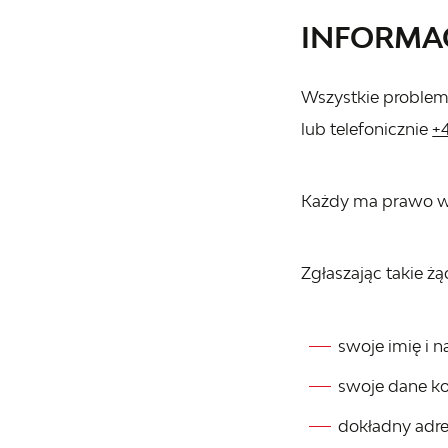
INFORMA
Wszystkie problemy
lub telefonicznie
+
Każdy ma prawo wys
Zgłaszając takie żą
swoje imię i n
swoje dane ko
dokładny adres