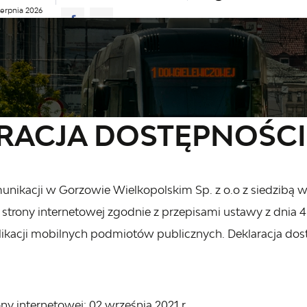
ierpnia 2026
ie
27°C
ŁAD JAZDY
AKTUALNOŚCI
KOMUNIKATY
NASZA OFERT
acja dostępności
RACJA DOSTĘPNOŚCI
munikacji w Gorzowie Wielkopolskim Sp. z o.o z siedzibą
j
strony internetowej
zgodnie z przepisami ustawy z dnia 4 
likacji mobilnych podmiotów publicznych. Deklaracja dos
ony internetowej:
02 września 2021 r.