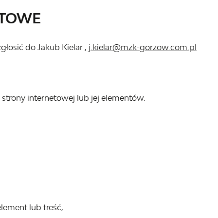
KTOWE
zgłosić do
Jakub Kielar
,
j.kielar@mzk-gorzow.com.pl
trony internetowej lub jej elementów.
lement lub treść,