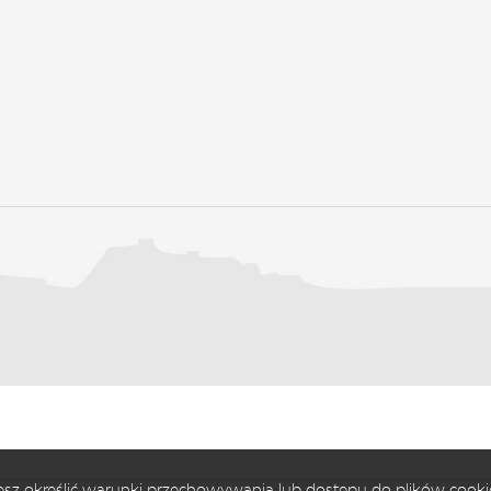
ożesz określić warunki przechowywania lub dostępu do plików cooki