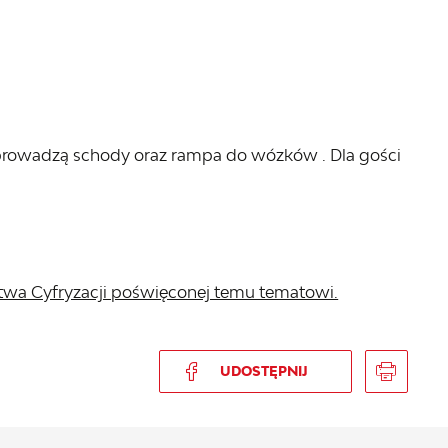
 prowadzą schody oraz rampa do wózków . Dla gości
stwa Cyfryzacji poświęconej temu tematowi.
UDOSTĘPNIJ