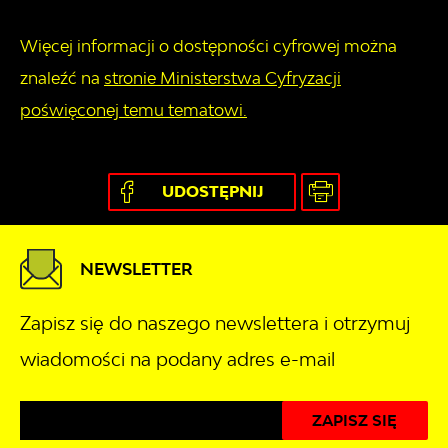
Więcej informacji o dostępności cyfrowej można
znaleźć na
stronie Ministerstwa Cyfryzacji
poświęconej temu tematowi.
UDOSTĘPNIJ
NEWSLETTER
Zapisz się do naszego newslettera i otrzymuj
wiadomości na podany adres e-mail