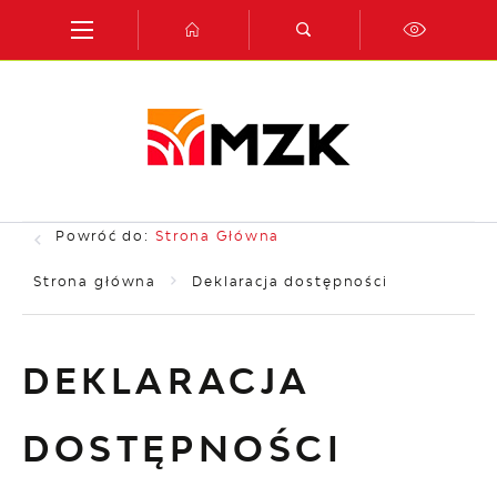
Przejdź do menu.
Przejdź do wyszukiwarki.
Przejdź do treści.
Przejdź do ustawień wielkości czcionki.
Włącz wersję kontrastową strony.
Powróć do:
Strona Główna
Strona główna
Deklaracja dostępności
DEKLARACJA
DOSTĘPNOŚCI