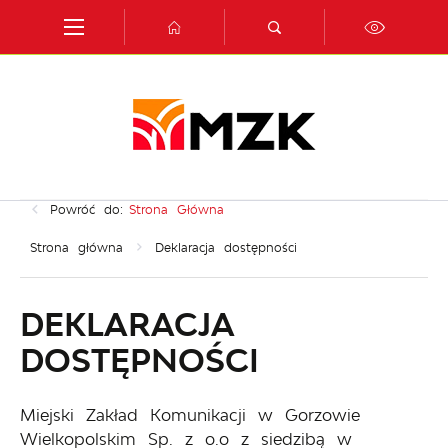
Przejdź do menu.
Przejdź do wyszukiwarki.
Przejdź do treści.
Przejdź do ustawień wielkości czcionki.
Włącz wersję kontrastową strony.
Powróć do:
Strona Główna
Strona główna
Deklaracja dostępności
DEKLARACJA
DOSTĘPNOŚCI
Miejski Zakład Komunikacji w Gorzowie
Wielkopolskim Sp. z o.o z siedzibą w