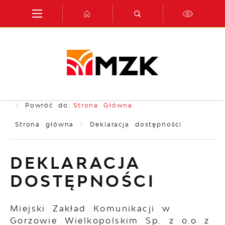
Przejdź do menu.
Przejdź do wyszukiwarki.
Przejdź do treści.
Przejdź do ustawień wielkości czcionki.
Włącz wersję kontrastową strony.
Powróć do:
Strona Główna
Strona główna
Deklaracja dostępności
DEKLARACJA
DOSTĘPNOŚCI
Miejski Zakład Komunikacji w
Gorzowie Wielkopolskim Sp. z o.o z