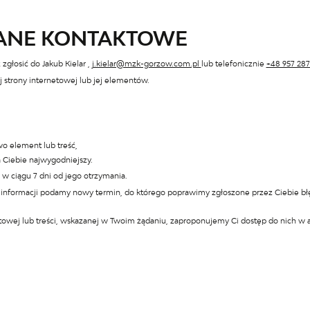
DANE KONTAKTOWE
 zgłosić do
Jakub Kielar
,
j.kielar@mzk-gorzow.com.pl
lub telefonicznie
+48 957 287
strony internetowej lub jej elementów.
wo element lub treść,
a Ciebie najwygodniejszy.
 w ciągu 7 dni od jego otrzymania.
tej informacji podamy nowy termin, do którego poprawimy zgłoszone przez Ciebie b
etowej lub treści, wskazanej w Twoim żądaniu, zaproponujemy Ci dostęp do nich w 