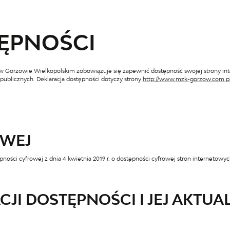
ĘPNOŚCI
ą w Gorzowie Wielkopolskim
zobowiązuje się zapewnić dostępność swojej
strony in
publicznych. Deklaracja dostępności dotyczy strony
http://www.mzk-gorzow.com.p
OWEJ
pności cyfrowej z dnia 4 kwietnia 2019 r. o dostępności cyfrowej stron internetowy
I DOSTĘPNOŚCI I JEJ AKTUA