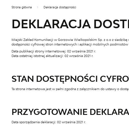
Strona główna
Deklaracja dostępności
DEKLARACJA DOST
Miejski Zakład Komunikacji w Gorzowie Wielkopolskim Sp. z o.o z siedzib
dostępności cyfrowej stron internetowych i aplikacji mobilnych podmiotów 
Data publikacji strony internetowej:
02 września 2021 r.
Data ostatniej istotnej aktualizacji:
02 września 2021 r.
STAN DOSTĘPNOŚCI CYFR
Ta strona internetowa jest w pełni zgodna z załącznikiem do ustawy o dostę
PRZYGOTOWANIE DEKLARACJ
Data sporządzenia deklaracji:
02 września 2021 r.