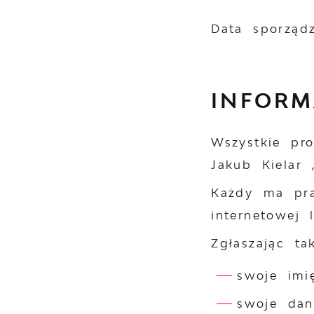
Data sporządz
INFOR
Wszystkie pr
Jakub Kielar
Każdy ma pra
internetowej 
Zgłaszając ta
swoje imi
swoje dan