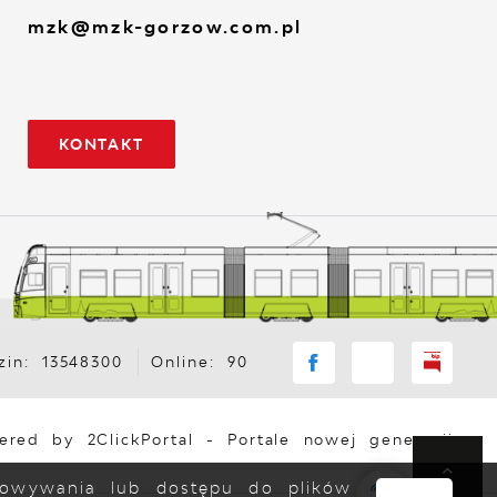
mzk@mzk-gorzow.com.pl
KONTAKT
in: 13548300
Online: 90
ered by
2ClickPortal
- Portale nowej generacji
chowywania lub dostępu do plików