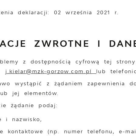
enia deklaracji:
02 września 2021 r.
MACJE ZWROTNE I DAN
oblemy z dostępnością cyfrową tej strony
,
j.kielar@mzk-gorzow.com.pl
lub telefon
wo wystąpić z żądaniem zapewnienia dos
lub jej elementów.
kie żądanie podaj:
ę i nazwisko,
e kontaktowe (np. numer telefonu, e-mail