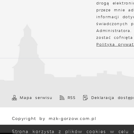
drogą elektron
przeze mnie ad
informacji doty
świadczonych p
Administratora
zostać cofnięt
Polityka prywat
Mapa serwisu
RSS
Deklaracja dostęp
Copyright by mzk-gorzow.com.pl
Strona korzysta z plików cookies w celu r