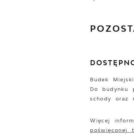
POZOST
DOSTĘPN
Budek Miejsk
Do budynku p
schody oraz 
Więcej infor
poświęconej 