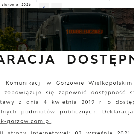
 sierpnia 2026
murno
21°C
ALNOŚCI
KOMUNIKATY
NASZA OFERTA
INFO
eklaracja dostępności
ARACJA DOSTĘP
ad Komunikacji w Gorzowie Wielkopolski
m
zobowiązuje się zapewnić dostępność 
stawy z dnia 4 kwietnia 2019 r. o dostęp
ilnych podmiotów publicznych. Deklaracj
zk-gorzow.com.pl
.
ji strony internetowej:
02 września 2021 