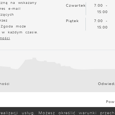
iczną na wskazany
Czwartek
7:00 -
res e-mail
15:00
czących
rzez
Piątek
7:00 -
. Zgoda może
15:00
a w każdym czasie.
ności
Odwiedz
ności
Pow
ealizacji usług. Możesz określić warunki prze