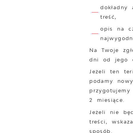
dokładny 
treść,
opis na c
najwygodni
Na Twoje zgł
dni od jego 
Jeżeli ten t
podamy nowy 
przygotujemy
2 miesiące.
Jeżeli nie b
treści, wska
sposób.