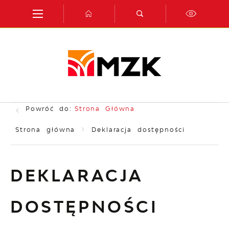
Przejdź do menu.
Przejdź do wyszukiwarki.
Przejdź do treści.
Przejdź do ustawień wielkości czcionki.
Włącz wersję kontrastową strony.
Powróć do:
Strona Główna
Strona główna
Deklaracja dostępności
DEKLARACJA
DOSTĘPNOŚCI