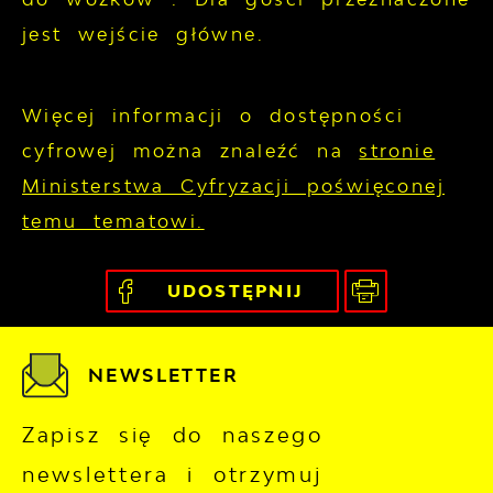
jest wejście główne.
Więcej informacji o dostępności
cyfrowej można znaleźć na
stronie
Ministerstwa Cyfryzacji poświęconej
temu tematowi.
UDOSTĘPNIJ
NEWSLETTER
Zapisz się do naszego
newslettera i otrzymuj