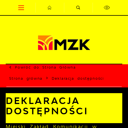
Przejdź do menu.
Przejdź do wyszukiwarki.
Przejdź do treści.
Przejdź do ustawień wielkości czcionki.
Wyłącz wersję kontrastową strony.
Powróć do:
Strona Główna
Strona główna
Deklaracja dostępności
DEKLARACJA
DOSTĘPNOŚCI
Miejski Zakład Komunikacji w