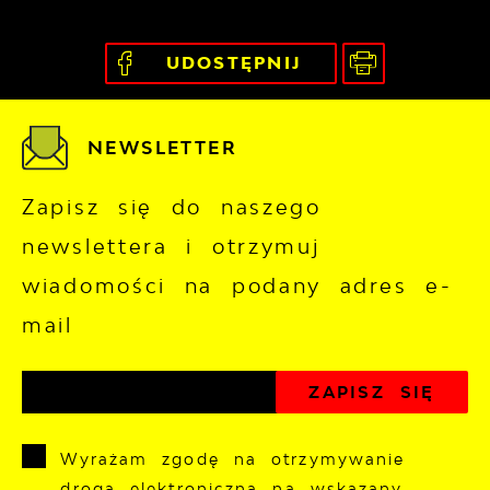
UDOSTĘPNIJ
NEWSLETTER
Zapisz się do naszego
newslettera i otrzymuj
wiadomości na podany adres e-
mail
Wyrażam zgodę na otrzymywanie
drogą elektroniczną na wskazany