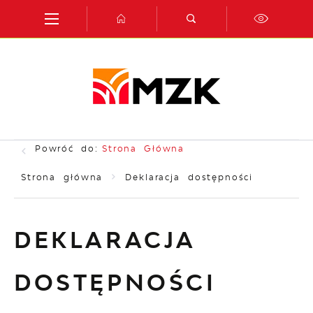
Przejdź do menu.
Przejdź do wyszukiwarki.
Przejdź do treści.
Przejdź do ustawień wielkości czcionki.
Włącz wersję kontrastową strony.
Powróć do:
Strona Główna
Strona główna
Deklaracja dostępności
DEKLARACJA
DOSTĘPNOŚCI