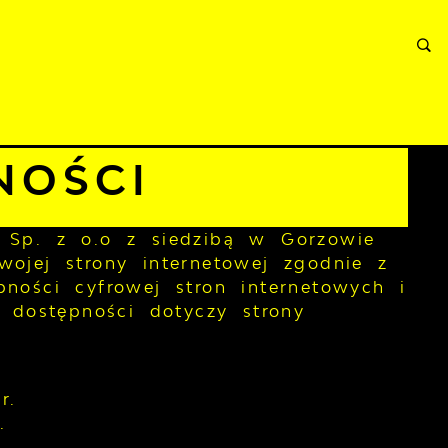
RMACJE
WNIOSKI I REKLAMACJE
KONTAKT
NOŚCI
m Sp. z o.o z siedzibą w Gorzowie
swojej
strony internetowej
zgodnie z
ności cyfrowej stron internetowych i
a dostępności dotyczy strony
r.
.