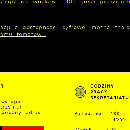
rampa do wózków . Dla gości przeznaczo
macji o dostępności cyfrowej można zna
temu tematowi.
ER
GODZINY
PRACY
SEKRETARIATU
naszego
otrzymuj
 podany adres
Poniedziałek
7:00 -
15:00
Wtorek
7:00 -