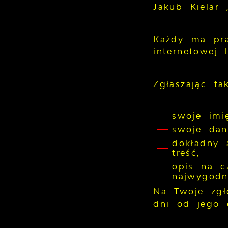
Jakub Kielar
Każdy ma pra
internetowej 
Zgłaszając ta
swoje imi
swoje dan
dokładny 
treść,
opis na c
najwygodni
Na Twoje zgł
dni od jego 