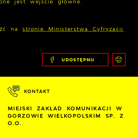
ne jest wejście główne.
leźć na
stronie Ministerstwa Cyfryzacji
UDOSTĘPNIJ
KONTAKT
MIEJSKI ZAKŁAD KOMUNIKACJI W
GORZOWIE WIELKOPOLSKIM SP. Z
O.O.