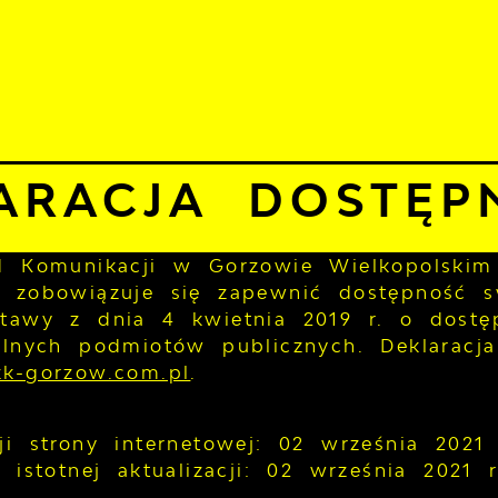
 sierpnia 2026
ie
25°C
ALNOŚCI
KOMUNIKATY
NASZA OFERTA
INFO
eklaracja dostępności
ARACJA DOSTĘP
ad Komunikacji w Gorzowie Wielkopolski
m
zobowiązuje się zapewnić dostępność 
stawy z dnia 4 kwietnia 2019 r. o dostęp
ilnych podmiotów publicznych. Deklaracj
zk-gorzow.com.pl
.
ji strony internetowej:
02 września 2021 
 istotnej aktualizacji:
02 września 2021 r