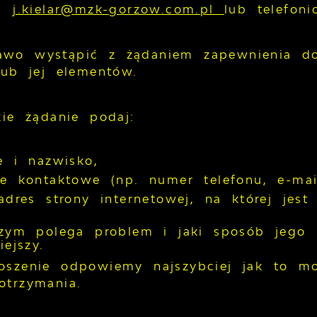
,
j.kielar@mzk-gorzow.com.pl
lub telefon
wo wystąpić z żądaniem zapewnienia dos
lub jej elementów.
kie żądanie podaj:
ę i nazwisko,
e kontaktowe (np. numer telefonu, e-mail
adres strony internetowej, na której jes
zym polega problem i jaki sposób jego r
ejszy.
oszenie odpowiemy najszybciej jak to mo
otrzymania.