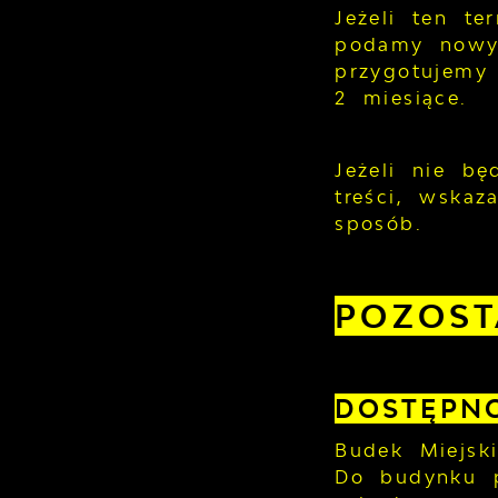
Jeżeli ten t
podamy nowy 
przygotujemy
2 miesiące.
Jeżeli nie b
treści, wska
sposób.
POZOST
DOSTĘPN
Budek Miejsk
Do budynku p