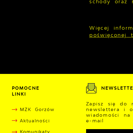
schody oraz 
Więcej infor
poświęconej 
POMOCNE
NEWSLETT
LINKI
Zapisz się do 
newslettera i 
MZK Gorzów
wiadomości na
e-mail
Aktualności
Komunikaty