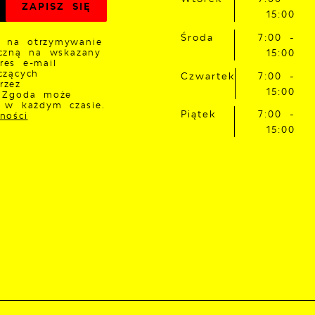
15:00
Środa
7:00 -
 na otrzymywanie
iczną na wskazany
15:00
res e-mail
czących
Czwartek
7:00 -
rzez
15:00
. Zgoda może
a w każdym czasie.
Piątek
7:00 -
ności
15:00