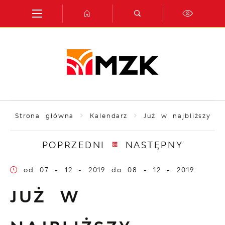
Przejdź do menu.
Przejdź do wyszukiwarki.
Przejdź do treści.
Przejdź do ustawień wielkości czcionki.
Włącz wersję kontrastową strony.
Strona główna
Kalendarz
Już w najbliższy w
POPRZEDNI
NASTĘPNY
od 07 - 12 - 2019
do 08 - 12 - 2019
JUŻ W