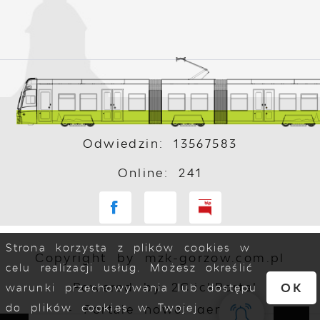
Odwiedzin: 13567583
Online: 241
Strona korzysta z plików cookies w
Copyright by mzk-gorzow.com.pl
celu realizacji usług. Możesz określić
Powered by
2ClickPortal
OK
warunki przechowywania lub dostępu
do plików cookies w Twojej
- Portale nowej generacji