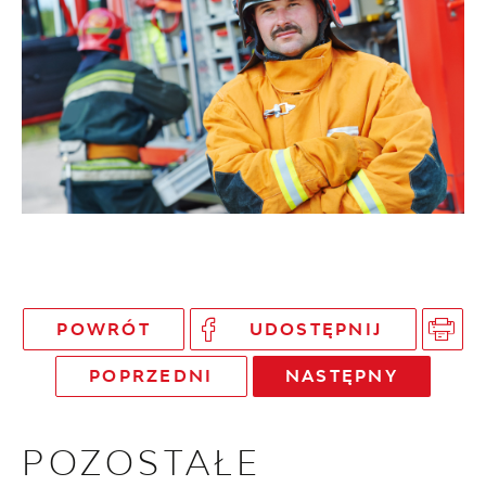
POWRÓT
UDOSTĘPNIJ
POPRZEDNI
NASTĘPNY
POZOSTAŁE