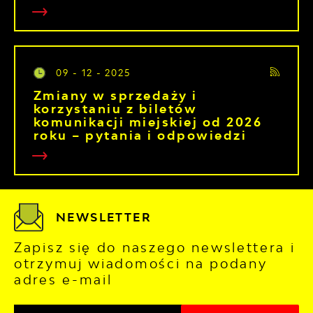
09 - 12 - 2025
Zmiany w sprzedaży i
korzystaniu z biletów
komunikacji miejskiej od 2026
roku – pytania i odpowiedzi
NEWSLETTER
Zapisz się do naszego newslettera i
otrzymuj wiadomości na podany
adres e-mail