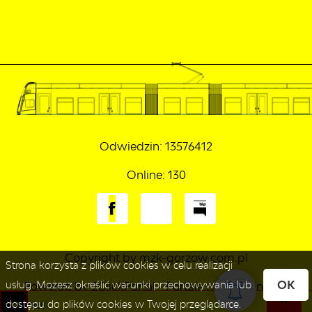
Odwiedzin: 13576412
Online: 130
Copyright by mzk-gorzow.com.pl
Strona korzysta z plików cookies w celu realizacji
OK
usług. Możesz określić warunki przechowywania lub
Powered by
2ClickPortal
- Portale nowej generacji
dostępu do plików cookies w Twojej przeglądarce.
: 7,99zł/l