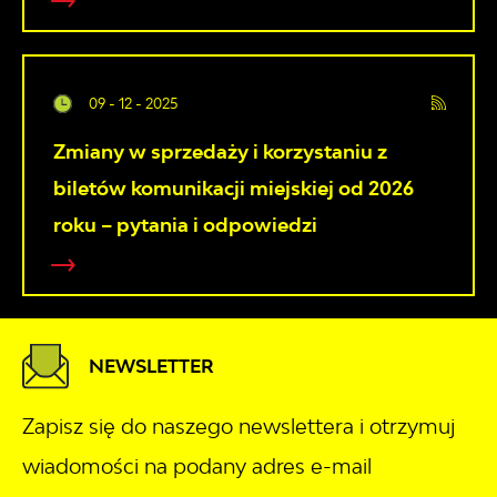
09 - 12 - 2025
Zmiany w sprzedaży i korzystaniu z
biletów komunikacji miejskiej od 2026
roku – pytania i odpowiedzi
NEWSLETTER
Zapisz się do naszego newslettera i otrzymuj
wiadomości na podany adres e-mail