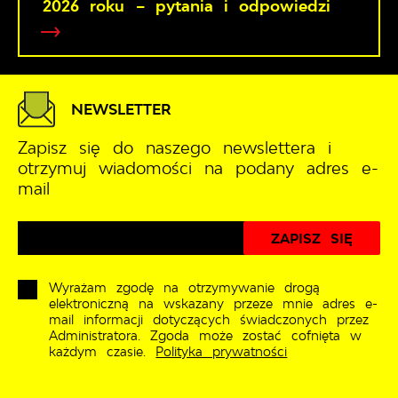
2026 roku – pytania i odpowiedzi
NEWSLETTER
Zapisz się do naszego newslettera i
otrzymuj wiadomości na podany adres e-
mail
Wyrażam zgodę na otrzymywanie drogą
elektroniczną na wskazany przeze mnie adres e-
mail informacji dotyczących świadczonych przez
Administratora. Zgoda może zostać cofnięta w
każdym czasie.
Polityka prywatności