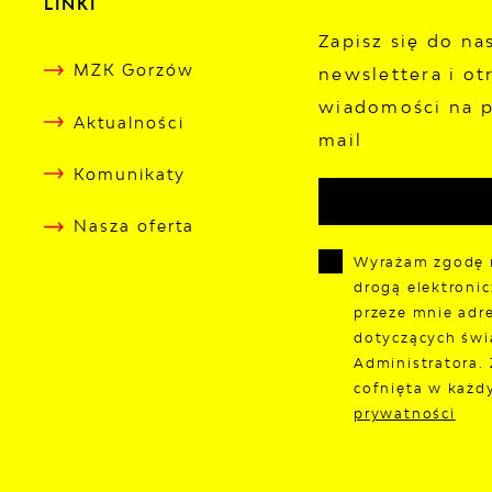
LINKI
Zapisz się do n
MZK Gorzów
newslettera i ot
wiadomości na p
Aktualności
mail
Komunikaty
Nasza oferta
Wyrażam zgodę 
drogą elektroni
przeze mnie adre
dotyczących świ
Administratora.
cofnięta w każd
prywatności