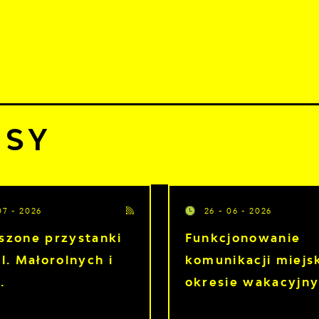
 sierpnia 2026
znie
TUALNOŚCI
KOMUNIKATY
NASZA OFERTA
INF
24°C
ISY
07 - 2026
26 - 06 - 2026
szone przystanki
Funkcjonowanie
l. Małorolnych i
komunikacji miejs
.
okresie wakacyjn