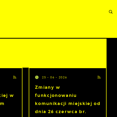
ORMACJE
WNIOSKI I REKLAMACJE
KONTAKT
25 - 06 - 2026
Zmiany w
kiej w
funkcjonowaniu
ym
komunikacji miejskiej od
dnia 26 czerwca br.