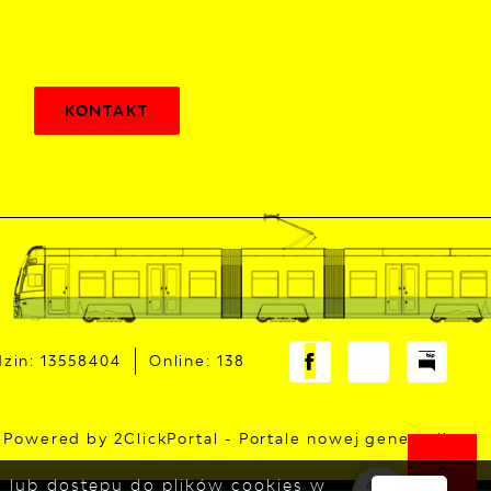
KONTAKT
zin: 13558404
Online: 138
Powered by
2ClickPortal
- Portale nowej generacji
ia lub dostępu do plików cookies w