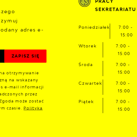
PRACY
SEKRETARIATU
aszego
rzymuj
Poniedziałek
7:00 -
odany adres e-
15:00
Wtorek
7:00 -
15:00
Środa
7:00 -
15:00
na otrzymywanie
czną na wskazany
Czwartek
7:00 -
s e-mail informacji
15:00
adczonych przez
 Zgoda może zostać
Piątek
7:00 -
ym czasie.
Polityka
15:00