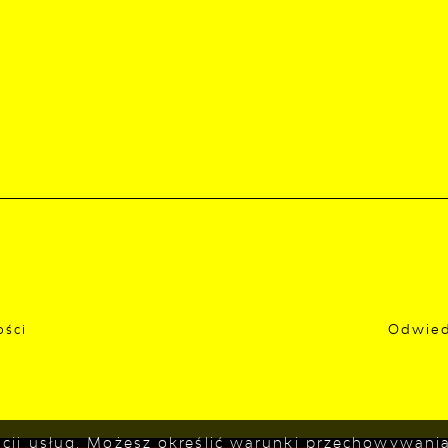
Odwied
ości
zacji usług. Możesz określić warunki przechowywan