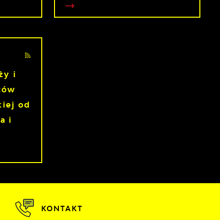
ży i
etów
kiej od
a i
KONTAKT