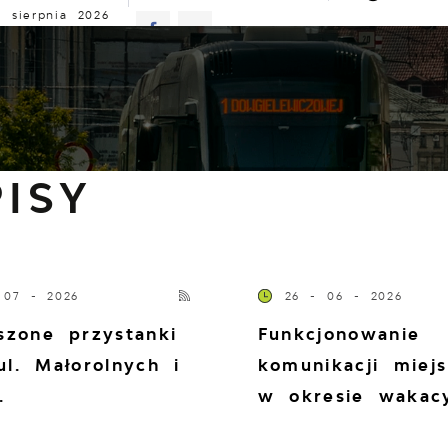
 sierpnia 2026
murno
25°C
ALNOŚCI
KOMUNIKATY
NASZA OFERTA
INFO
ISY
 07 - 2026
26 - 06 - 2026
szone przystanki
Funkcjonowanie
ul. Małorolnych i
komunikacji miejs
.
w okresie wakac