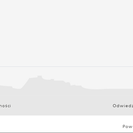
Odwiedz
ności
Pow