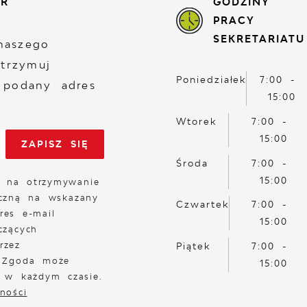
ER
GODZINY
PRACY
SEKRETARIATU
naszego
otrzymuj
Poniedziałek
7:00 -
 podany adres
15:00
Wtorek
7:00 -
15:00
Środa
7:00 -
15:00
 na otrzymywanie
iczną na wskazany
Czwartek
7:00 -
res e-mail
15:00
czących
rzez
Piątek
7:00 -
. Zgoda może
15:00
a w każdym czasie.
ności