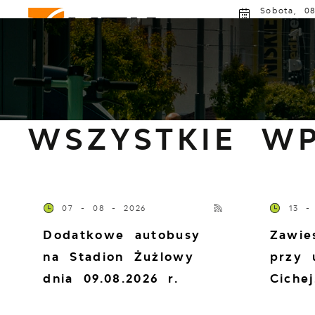
Przejdź do menu.
Przejdź do wyszukiwarki.
Przejdź do treści.
Przejdź do ustawień wielkości czcionki.
Włącz wersję kontrastową strony.
Sobota, 08
Poch
MZK GORZÓW
ROZKŁAD JAZDY
AKTU
Strona główna
Komunikaty
WSZYSTKIE WP
07 - 08 - 2026
13 -
Dodatkowe autobusy
Zawie
na Stadion Żużlowy
przy 
dnia 09.08.2026 r.
Cichej