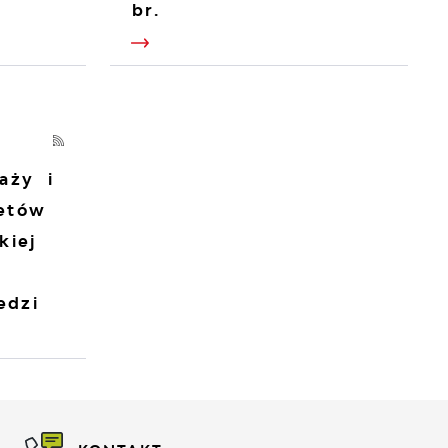
br.
aży i
letów
kiej
edzi