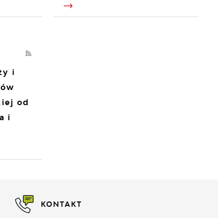
y i
tów
iej od
a i
KONTAKT