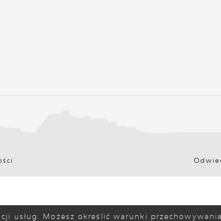
Odwied
ości
zacji usług. Możesz określić warunki przechowywan