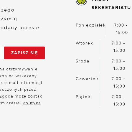
SEKRETARIATU
aszego
rzymuj
Poniedziałek
7:00 -
odany adres e-
15:00
Wtorek
7:00 -
15:00
Środa
7:00 -
15:00
na otrzymywanie
czną na wskazany
Czwartek
7:00 -
s e-mail informacji
15:00
adczonych przez
 Zgoda może zostać
Piątek
7:00 -
ym czasie.
Polityka
15:00