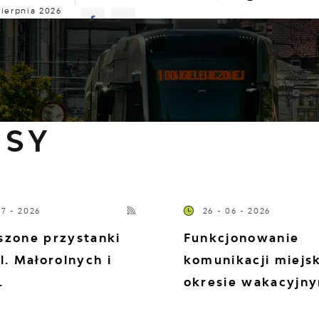
sierpnia 2026
z
22°C
TUALNOŚCI
KOMUNIKATY
NASZA OFERTA
INF
ISY
07 - 2026
26 - 06 - 2026
szone przystanki
Funkcjonowanie
l. Małorolnych i
komunikacji miejsk
.
okresie wakacyjn