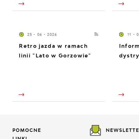
25 - 06 - 2026
11 - 
Retro jazda w ramach
Infor
linii "Lato w Gorzowie"
dystry
POMOCNE
NEWSLETT
LINKI