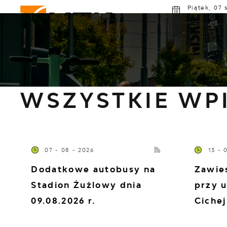
Przejdź do menu.
Przejdź do wyszukiwarki.
Przejdź do treści.
Przejdź do ustawień wielkości czcionki.
Włącz wersję kontrastową strony.
Piątek, 07 
Deszc
MZK GORZÓW
ROZKŁAD JAZDY
AK
Strona główna
Komunikaty
WSZYSTKIE WP
07 - 08 - 2026
13 - 
Dodatkowe autobusy na
Zawie
Stadion Żużlowy dnia
przy u
09.08.2026 r.
Cichej