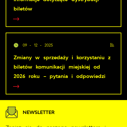
biletów
09 - 12 - 2025
Zmiany w sprzedaży i korzystaniu z
biletów komunikacji miejskiej od
2026 roku – pytania i odpowiedzi
NEWSLETTER