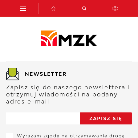
Przejdź do menu.
Przejdź do wyszukiwarki.
Przejdź do treści.
Przejdź do ustawień wielkości czcionki.
Włącz wersję kontrastową strony.
NEWSLETTER
Zapisz się do naszego newslettera i
otrzymuj wiadomości na podany
adres e-mail
Wyrażam zgodę na otrzymywanie drogą