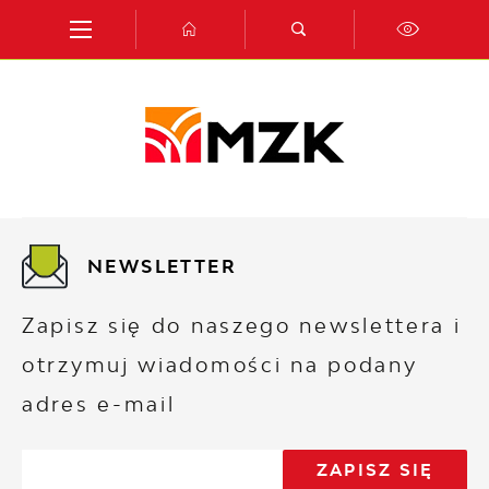
Przejdź do menu.
Przejdź do wyszukiwarki.
Przejdź do treści.
Przejdź do ustawień wielkości czcionki.
Włącz wersję kontrastową strony.
NEWSLETTER
Zapisz się do naszego newslettera i
otrzymuj wiadomości na podany
adres e-mail