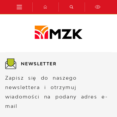
Przejdź do menu.
Przejdź do wyszukiwarki.
Przejdź do treści.
Przejdź do ustawień wielkości czcionki.
Włącz wersję kontrastową strony.
NEWSLETTER
Zapisz się do naszego
newslettera i otrzymuj
wiadomości na podany adres e-
mail