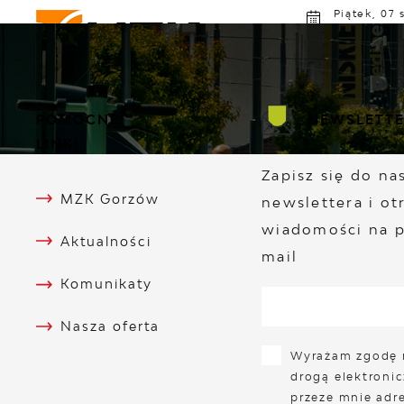
Przejdź do menu.
Przejdź do wyszukiwarki.
Przejdź do treści.
Przejdź do ustawień wielkości czcionki.
Włącz wersję kontrastową strony.
Piątek, 07 
Poch
MZK GORZÓW
ROZKŁAD JAZDY
AK
POMOCNE
NEWSLETT
LINKI
Zapisz się do n
MZK Gorzów
newslettera i ot
wiadomości na p
Aktualności
mail
Komunikaty
Nasza oferta
Wyrażam zgodę 
drogą elektroni
przeze mnie adre