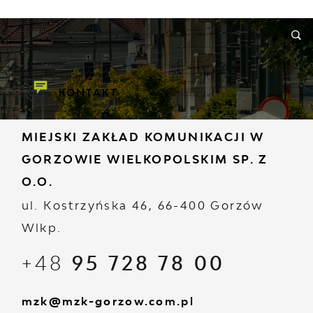
ORMACJE
WNIOSKI I REKLAMACJE
KONTAKT
KONTAKT
MIEJSKI ZAKŁAD KOMUNIKACJI W
GORZOWIE WIELKOPOLSKIM SP. Z
O.O.
ul. Kostrzyńska 46, 66-400 Gorzów
Wlkp.
+48
95 728 78 00
mzk@mzk-gorzow.com.pl