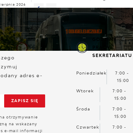
sierpnia 2026
murno
21°C
TUALNOŚCI
KOMUNIKATY
NASZA OFERTA
INF
ER
GODZINY
PRACY
SEKRETARIATU
aszego
rzymuj
Poniedziałek
7:00 -
odany adres e-
15:00
Wtorek
7:00 -
15:00
Środa
7:00 -
15:00
na otrzymywanie
czną na wskazany
Czwartek
7:00 -
s e-mail informacji